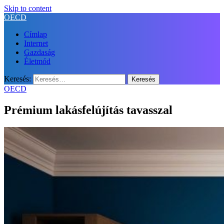
Skip to content
OECD
Címlap
Internet
Gazdaság
Életmód
Keresés:
OECD
Prémium lakásfelújítás tavasszal