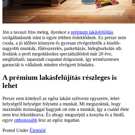
Jön a tavaszi friss meleg, ilyenkor a
prémium lakásfelújítás
szolgáltatásunk iránt is egyre többen érdeklődnek. Ez persze nem
csoda, a jó időben könnyen és gyorsan elvégezhetők a kisebb-
nagyobb munkák, fűtésszerelés, parkettázás, hidegburkolás stb.
Irodánk a profi megoldásokra specializálódott már 20 éve,
megbízható, tapasztalt csapattal dolgozunk, így természetesen
garanciát is vállalunk minden elvégzett feladatra.
A prémium lakásfelújítás részleges is
lehet
Persze nem kötelező az egész lakást szétverni egyszerre, lehet
helységről helységre folytatni a munkát. Mi megszoktuk, hogy
maximális tisztasággal hagyjuk ott este a munkát, így a család élete
nem lesz lekorlátozva. És ahogy megszépül a konyha és a fürdő,
egyre
otthonosabb
lesz az egész ingatlan.
Posted Under
Életmód