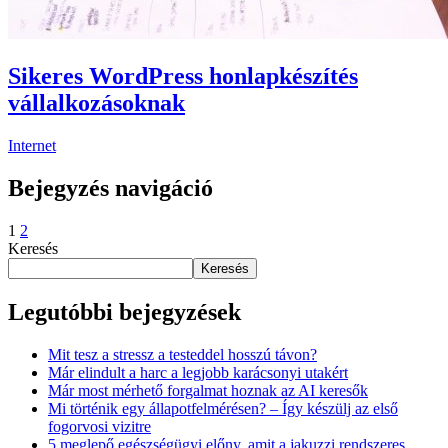
Sikeres WordPress honlapkészítés
vállalkozásoknak
Internet
Bejegyzés navigáció
1
2
Keresés
Keresés
Legutóbbi bejegyzések
Mit tesz a stressz a testeddel hosszú távon?
Már elindult a harc a legjobb karácsonyi utakért
Már most mérhető forgalmat hoznak az AI keresők
Mi történik egy állapotfelmérésen? – Így készülj az első
fogorvosi vizitre
5 meglepő egészségügyi előny, amit a jakuzzi rendszeres