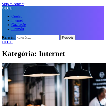
Skip to content
OECD
Címlap
Internet
Gazdaság
Életmód
Keresés:
OECD
Kategória:
Internet